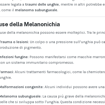
essere legata a
traumi delle unghie
, mentre in altri potrebbe 
, come il
melanoma subungueale
.
se della Melanonichia
use della melanonichia possono essere molteplici. Tra le prin
Trauma o lesioni
: Un colpo o una pressione sull'unghia può c
produzione di pigmento.
Infezioni fungine
: Possono manifestarsi come macchie marroni 
con un sistema immunitario compromesso.
Farmaci
: Alcuni trattamenti farmacologici, come la chemioter
unghie.
Malformazioni congenite
: Alcuni individui possono avere una
Melanoma subungueale
: La causa più grave della melanonich
pelle che si sviluppa sotto l'unghia. Questa condizione necess