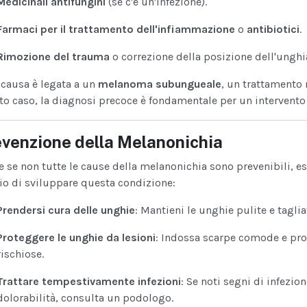
Medicinali antifungini
(se c'è un'infezione).
Farmaci per il trattamento dell'infiammazione
o
antibiotici
.
Rimozione del trauma
o correzione della posizione dell'unghi
 causa è legata a un
melanoma subungueale
, un trattamento 
o caso, la diagnosi precoce è fondamentale per un intervento 
venzione della Melanonichia
 se non tutte le cause della melanonichia sono prevenibili, e
io di sviluppare questa condizione:
Prendersi cura delle unghie
: Mantieni le unghie pulite e tagli
Proteggere le unghie da lesioni
: Indossa scarpe comode e prot
rischiose.
Trattare tempestivamente infezioni
: Se noti segni di infezi
dolorabilità, consulta un podologo.