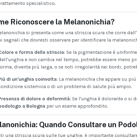
trattamento specialistico.
me Riconoscere la Melanonichia?
lanonichia si presenta come una striscia scura che corre dall'
i segnali che dovresti osservare per identificare la melanonich
Colore e forma della striscia
: Se la pigmentazione è uniforme
dell'unghia e non cambia nel tempo, potrebbe essere meno preo
forma, diventa più larga, o se noti irregolarità nei bordi, pot
Più di un'unghia coinvolta
: La melanonichia che appare su più
condizione sistemica o di un problema di salute più ampio.
Presenza di dolore o deformità
: Se l'unghia è dolorante o si
podologo a Bologna
per un esame approfondito.
anonichia: Quando Consultare un Podo
ti una striscia scura sulle tue unghie, è importante consulta