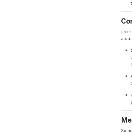
Co
La me
alcun
Mel
Se no