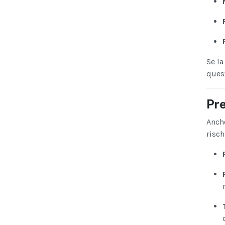
Se la
quest
Pre
Anche
risch