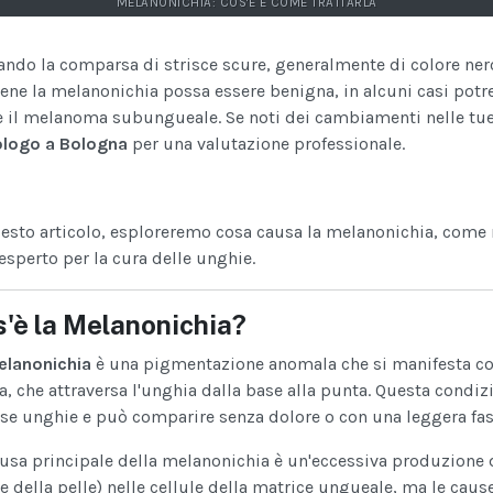
MELANONICHIA: COS'È E COME TRATTARLA
ndo la comparsa di strisce scure, generalmente di colore nero
ene la melanonichia possa essere benigna, in alcuni casi potr
 il melanoma subungueale. Se noti dei cambiamenti nelle tue
logo a Bologna
per una valutazione professionale.
esto articolo, esploreremo cosa causa la melanonichia, come 
esperto per la cura delle unghie.
'è la Melanonichia?
lanonichia
è una pigmentazione anomala che si manifesta con
a, che attraversa l'unghia dalla base alla punta. Questa condi
se unghie e può comparire senza dolore o con una leggera fas
ausa principale della melanonichia è un'eccessiva produzione 
e della pelle) nelle cellule della matrice ungueale, ma le cause