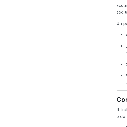
accu
escl
Un p
Com
Il tr
o da 