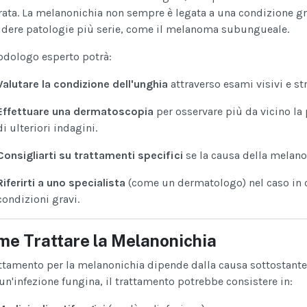
rata. La melanonichia non sempre è legata a una condizione gr
udere patologie più serie, come il melanoma subungueale.
odologo esperto potrà:
Valutare la condizione dell'unghia
attraverso esami visivi e st
Effettuare una dermatoscopia
per osservare più da vicino la
di ulteriori indagini.
Consigliarti su trattamenti specifici
se la causa della melano
Riferirti a uno specialista
(come un dermatologo) nel caso in c
condizioni gravi.
e Trattare la Melanonichia
attamento per la melanonichia dipende dalla causa sottostante
un'infezione fungina, il trattamento potrebbe consistere in: