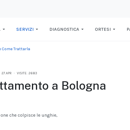
A
SERVIZI
DIAGNOSTICA
ORTESI
P
e Come Trattarla
27.APR
VISITE: 2683
attamento a Bologna
one che colpisce le unghie,