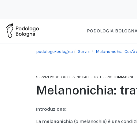
PODOLOGIA BOLOGN
podologo-bologna
Servizi
Melanonichia: Cos'è 
SERVIZI PODOLOGICI PRINCIPALI
BY
TIBERIO TOMMASINI
Melanonichia: tr
Introduzione:
La
melanonichia
(o melanochia) è una condizi